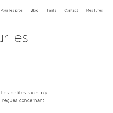
Pour les pros
Blog
Tarifs
Contact
Mes livres
r les
Les petites races n'y
es reçues concernant