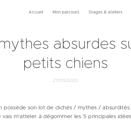
Accueil
Mon parcours
Stages & ateliers
mythes absurdes su
petits chiens
27/05/2022
possède son lot de clichés / mythes / absurdités. 
je vais m'atteler à dégommer les 5 principales idé