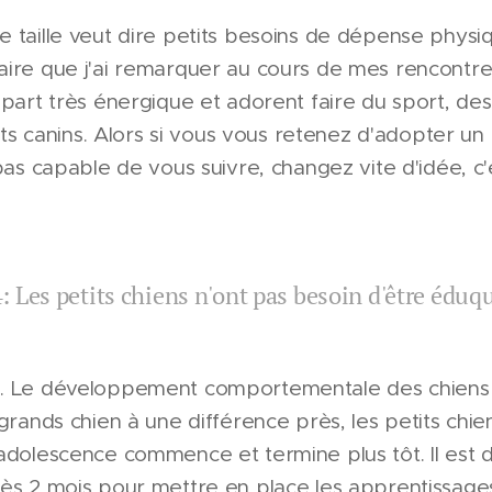
 taille veut dire petits besoins de dépense physiqu
ire que j'ai remarquer au cours de mes rencontres
upart très énergique et adorent faire du sport, de
orts canins. Alors si vous vous retenez d'adopter un 
pas capable de vous suivre, changez vite d'idée, c'e
 Les petits chiens n'ont pas besoin d'être éduq
é. Le développement comportementale des chiens 
grands chien à une différence près, les petits chiens
adolescence commence et termine plus tôt. Il est 
dès 2 mois pour mettre en place les apprentissag