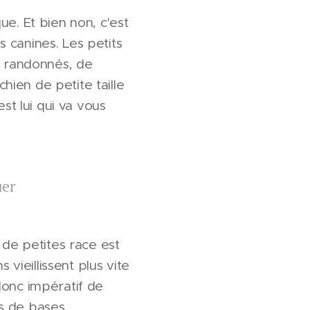
e. Et bien non, c'est
 canines. Les petits
s randonnés, de
chien de petite taille
st lui qui va vous
uer
de petites race est
 vieillissent plus vite
donc impératif de
es de bases