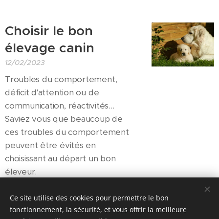
Choisir le bon
élevage canin
12/02/2023
Troubles du comportement,
déficit d'attention ou de
communication, réactivités...
Saviez vous que beaucoup de
ces troubles du comportement
peuvent être évités en
choisissant au départ un bon
éleveur.
Ce site utilise des cookies pour permettre le bon
fonctionnement, la sécurité, et vous offrir la meilleure
5 erreurs courantes